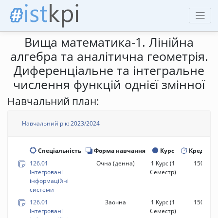
Вища математика-1. Лінійна
алгебра та аналітична геометрія.
Диференціальне та інтегральне
числення функцій однієї змінної
Навчальний план:
Навчальний рік: 2023/2024
Спеціальність
Форма навчання
Курс
Кредити
126.01
Очна (денна)
1 Курс
(1
150 год.
Інтегровані
Семестр)
інформаційні
системи
126.01
Заочна
1 Курс
(1
150 год.
Інтегровані
Семестр)