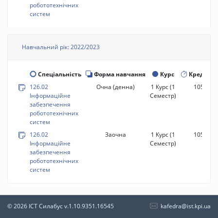
робототехнічних
систем
Навчальний рік: 2022/2023
Спеціальність
Форма навчання
Курс
Кредити
126.02
Очна (денна)
1 Курс
(1
105 год.
Інформаційне
Семестр)
забезпечення
робототехнічних
систем
126.02
Заочна
1 Курс
(1
105 год.
Інформаційне
Семестр)
забезпечення
робототехнічних
систем
kafedra@ist.kpi.ua
© 2026 ІСТ Силабус
v.1.10.9351.16545