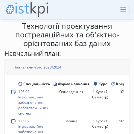
Технології проєктування
постреляційних та об'єктно-
орієнтованих баз даних
Навчальний план:
Навчальний рік: 2023/2024
Спеціальність
Форма навчання
Курс
Кредити
126.02
Очна (денна)
1 Курс
(1
105 год.
Інформаційне
Семестр)
забезпечення
робототехнічних
систем
126.02
Заочна
1 Курс
(1
105 год.
Інформаційне
Семестр)
забезпечення