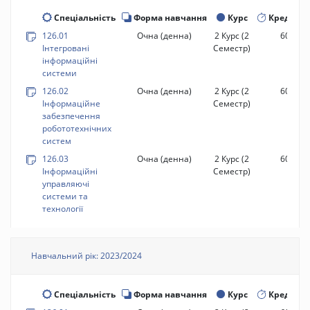
Спеціальність
Форма навчання
Курс
Кредити
126.01
Очна (денна)
2 Курс
(2
60 год.
Інтегровані
Семестр)
інформаційні
системи
126.02
Очна (денна)
2 Курс
(2
60 год.
Інформаційне
Семестр)
забезпечення
робототехнічних
систем
126.03
Очна (денна)
2 Курс
(2
60 год.
Інформаційні
Семестр)
управляючі
системи та
технології
Навчальний рік: 2023/2024
Спеціальність
Форма навчання
Курс
Кредити