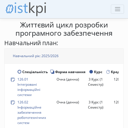
Життєвий цикл розробки
програмного забезпечення
Навчальний план:
Навчальний рік: 2025/2026
Спеціальність
Форма навчання
Курс
Кредити
126.01
Очна (денна)
3 Курс
(1
120 год.
Інтегровані
Семестр)
інформаційні
системи
126.02
Очна (денна)
3 Курс
(1
120 год.
Інформаційне
Семестр)
забезпечення
робототехнічних
систем