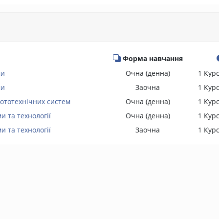
Форма навчання
ми
Очна (денна)
1 Кур
ми
Заочна
1 Кур
ототехнічних систем
Очна (денна)
1 Кур
и та технології
Очна (денна)
1 Кур
и та технології
Заочна
1 Кур