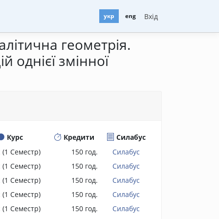
Вхід
укр
eng
алітична геометрія.
й однієї змінної
Курс
Кредити
Силабус
с
(1 Семестр)
150 год.
Силабус
с
(1 Семестр)
150 год.
Силабус
с
(1 Семестр)
150 год.
Силабус
с
(1 Семестр)
150 год.
Силабус
с
(1 Семестр)
150 год.
Силабус