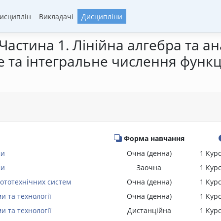
дисциплін
Викладачі
Дисципліни
астина 1. Лінійна алгебра та ан
та інтегральне числення функці
Форма навчання
ми
Очна (денна)
1 Кур
ми
Заочна
1 Кур
ототехнічних систем
Очна (денна)
1 Кур
и та технології
Очна (денна)
1 Кур
и та технології
Дистанційна
1 Кур