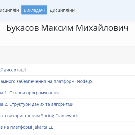
дисциплін
Викладачі
Дисципліни
Букасов Максим Михайлович
ї дисертації
амного забезпечення на платформі Node.JS
а 1. Основи програмування
а 2. Структури даних та алгоритми
ів з використанням Spring Framework
в на платформі Jakarta EE