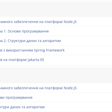
амного забезпечення на платформі Node.JS
а 1. Основи програмування
а 2. Структури даних та алгоритми
ів з використанням Spring Framework
в на платформі Jakarta EE
амного забезпечення на платформі Node.JS
ови програмування
ктури даних та алгоритми