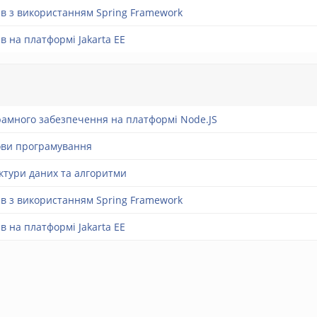
ів з використанням Spring Framework
в на платформі Jakarta EE
амного забезпечення на платформі Node.JS
ови програмування
ктури даних та алгоритми
ів з використанням Spring Framework
в на платформі Jakarta EE