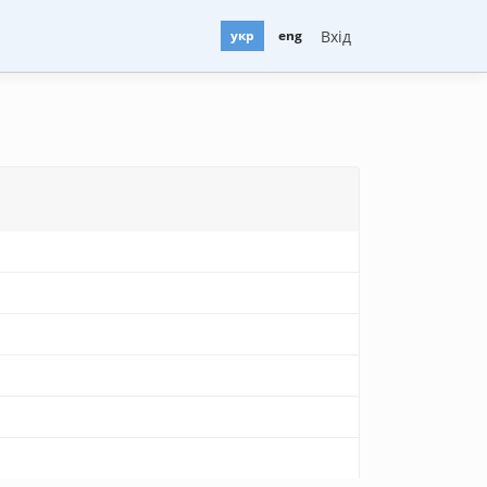
Вхід
укр
eng