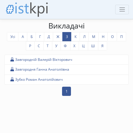
Викладачі
Усі
А
Б
Г
Д
Ж
З
К
Л
М
Н
О
П
Р
С
Т
У
Ф
Х
Ц
Ш
Я
Завгородній Валерій Вікторович
Завгородня Ганна Анатоліївна
Зубко Роман Анатолійович
1