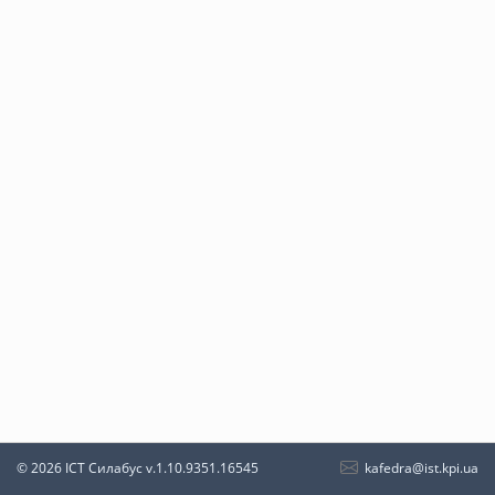
kafedra@ist.kpi.ua
© 2026 ІСТ Силабус
v.1.10.9351.16545