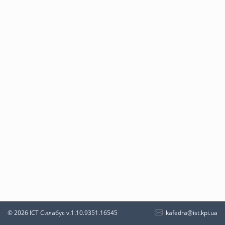
kafedra@ist.kpi.ua
© 2026 ІСТ Силабус
v.1.10.9351.16545