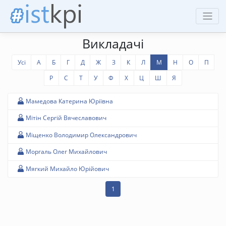
Викладачі
Усі
А
Б
Г
Д
Ж
З
К
Л
М
Н
О
П
Р
С
Т
У
Ф
Х
Ц
Ш
Я
Мамедова Катерина Юріївна
Мітін Сергій Вячеславович
Міщенко Володимир Олександрович
Моргаль Олег Михайлович
Мягкий Михайло Юрійович
1