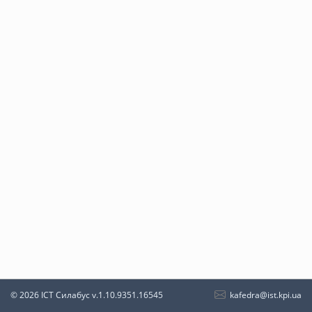
kafedra@ist.kpi.ua
© 2026 ІСТ Силабус
v.1.10.9351.16545