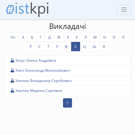
Викладачі
Усі
А
Б
Г
Д
Ж
З
К
Л
М
Н
О
П
Р
С
Т
У
Ф
Х
Ц
Ш
Я
Халус Олена Андріївна
Хіміч Олександр Миколайович
Хмелюк Володимир Сергійович
Хмелюк Марина Сергіївна
1