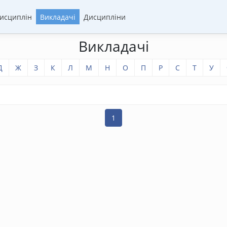
дисциплін
Викладачі
Дисципліни
Викладачі
Д
Ж
З
К
Л
М
Н
О
П
Р
С
Т
У
1