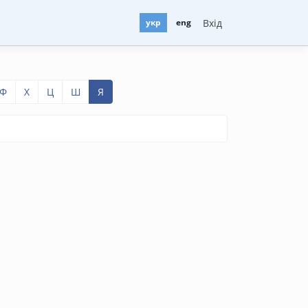
Вхід
укр
eng
Ф
Х
Ц
Ш
Я