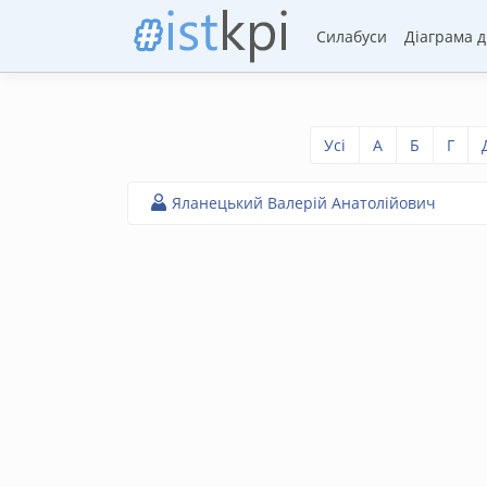
Силабуси
Діаграма 
Усі
А
Б
Г
Яланецький Валерій Анатолійович